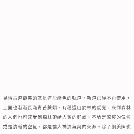
見晴古道最美的就是這些綠色的軌道，軌道已經不再使用，
上面也漸漸長滿青苔蕨類，有種還山於林的感覺，來到森林
的人們也可感受到森林帶給人類的好處，不論是涼爽的氣候
或是清晰的空氣，都是讓人神清氣爽的來源。除了網美照也