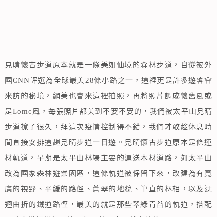
見晴懷古步道原本就是一條美如仙境的森林步道，自從被外
國CNN評選為全球最美28條小路之一，這裡更是許多遊客會
來訪的秘境，網美也會來這裡拍照，再將照片調成懷舊風或
是Lomo風，每張照片都美到不要不要的，我們被太平山見晴
步道撩了很久，拜這次疫情控制得不錯，我們才敢趁休息時
間直接安排這趟見晴步道一日遊。見晴懷古步道原本是條運
材軌道，早期是太平山林場主要的運送木材道路，如太平山
改為國家森林遊樂園區，這條軌道被保留下來，改建為有寬
廣的視野、平緩的路徑、蒼翠的地貌、筆直的林相，以及迂
迴曲折的鐵道路徑，最美的就是那些翠綠青苔的軌道，搭配