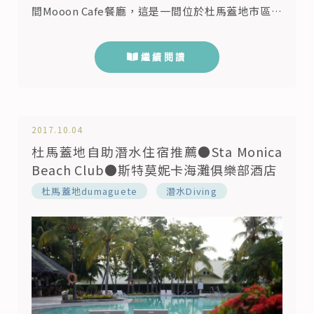
間Mooon Cafe餐廳，這是一間位於杜馬蓋地市區的
墨西哥餐廳，價格屬於比較平價的，而我們也決定來
這邊朝聖一番，看看這個墨西哥菜為什麼可以在菲律
繼續閱讀
賓這麼火紅，能夠成為當地網路評價第一名的餐廳。
Moon Cafe 我們到達的時候是星期四的傍晚，店內
已經有許多外國人遊客跟當地的菲律賓人，Moon
Caf...
2017.10.04
杜馬蓋地自助潛水住宿推薦●Sta Monica
Beach Club●斯特莫妮卡海灘俱樂部酒店
,
杜馬蓋地dumaguete
潛水Diving