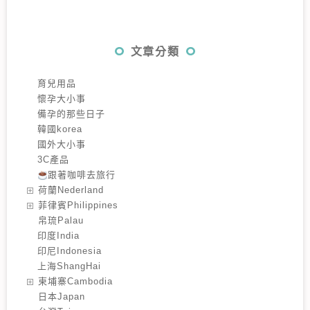
文章分類
育兒用品
懷孕大小事
備孕的那些日子
韓國korea
國外大小事
3C產品
跟著咖啡去旅行
️荷蘭Nederland
️菲律賓Philippines
️帛琉Palau
印度India
印尼Indonesia
上海ShangHai
️柬埔寨Cambodia
️日本Japan