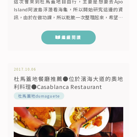
這次會來到杜馬蓋地自由行，主要是想要去Apo
Island阿波島浮潛看海龜，所以開始研究這邊的資
訊，由於在做功課，所以乾脆一次整理起來，希望能
幫助到將來想要去玩的朋友。 杜馬蓋地Dumaguete
是內格羅斯島的首都，有著「City of Gentle」溫柔
繼續閱讀
之城的美名，在2017年被福布斯雜誌票選「全球最
佳的7個退休地點」中，杜馬蓋地名列第五名，也是
全菲律賓貧富差距最小的城市。杜馬蓋地內有許多大
學，...
2017.10.06
杜馬蓋地餐廳推薦●位於濱海大道的奧地
利料理●Casablanca Restaurant
杜馬蓋地dumaguete