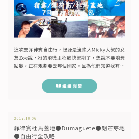
這次去菲律賓自由行，起源是邊緣人Micky大叔的女
友Zoe說，她的飛機里程數快過期了，想說不要浪費
點數，正在規劃要去哪個國家。因為他們知道我有在
宿霧帶過團，所以就決定用里程數加價買台北飛宿霧
的往返機票，希望我帶著他們一起去宿霧自由行，而
繼續閱讀
且如果Alison有空的話，也可以從馬尼拉飛到杜馬蓋
地跟我們會合。 但因為Alison工作換崗比較繁忙的
關係，所以無法請假陪我們去玩。而就在出發的6天
前，找了以前帛...
2017.10.06
菲律賓杜馬蓋地●Dumaguete●朗芒芽地
●自由行全攻略