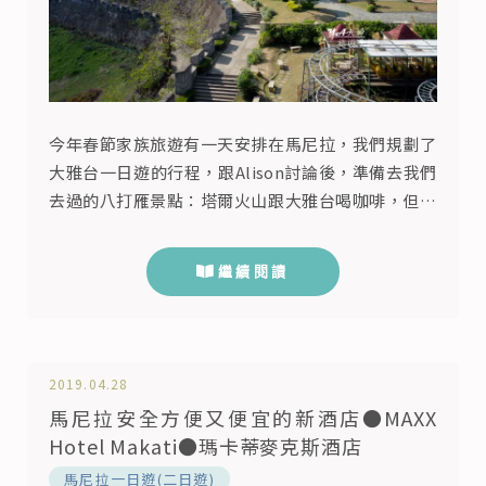
今年春節家族旅遊有一天安排在馬尼拉，我們規劃了
大雅台一日遊的行程，跟Alison討論後，準備去我們
去過的八打雁景點：塔爾火山跟大雅台喝咖啡，但總
覺得這樣玩起來有點空，於是問了姊姊，看姪子有沒
有特別想要去的地方，因為在去年2018我們都有去
繼續閱讀
過荷蘭自由行，姪子對於那邊的城堡、教堂情有獨
鍾，一直吵著還要去看歐洲教堂，正好大雅台附近有
個特殊的景點FANTASY WORLD BATANGAS，可以
滿足姪子的...
2019.04.28
馬尼拉安全方便又便宜的新酒店●MAXX
Hotel Makati●瑪卡蒂麥克斯酒店
馬尼拉一日遊(二日遊)