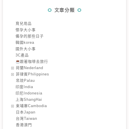
文章分類
育兒用品
懷孕大小事
備孕的那些日子
韓國korea
國外大小事
3C產品
跟著咖啡去旅行
️荷蘭Nederland
️菲律賓Philippines
️帛琉Palau
印度India
印尼Indonesia
上海ShangHai
️柬埔寨Cambodia
️日本Japan
️台灣Taiwan
️香港澳門