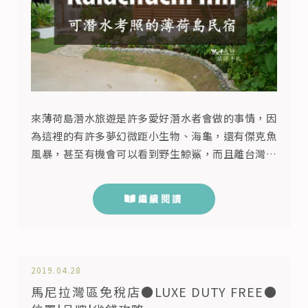
來薄荷島潛水旅遊是許多愛好潛水者會做的事情，因
為這裡的有許多夢幻微距小生物、海龜，還有傑克魚
風暴，甚至有機會可以看到野生鯨鯊，而且離台灣不
遠，旅遊價格相較之下便宜許多。但對於剛跳海的初
心者來說，來薄荷島潛水考照度假，可以說是一個全
繼續閱讀
新的體驗，台灣海島瘋潛水旅遊因為熱愛薄荷島這片
海，特別在這開一間民宿，有中文的店經理跟潛水教
練駐點，是華人首選的薄荷島CP值住宿，讓出國旅
遊不再只是腦袋空空什麼都沒學到，...
2019.04.28
馬尼拉灣區免稅店●LUXE DUTY FREE●