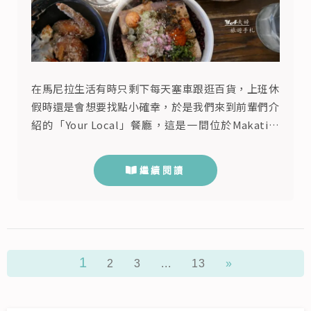
在馬尼拉生活有時只剩下每天塞車跟逛百貨，上班休
假時還是會想要找點小確幸，於是我們來到前輩們介
紹的「Your Local」餐廳，這是一間位於Makati馬
卡蒂PBcom附近的複合式亞洲餐廳，裡面主打著各
種美味的創意料理，甚至被Conde Nast Traveler旅
繼續閱讀
遊雜誌選為2016年世界最佳餐廳之一，是許多人公
認的Makati馬卡蒂必吃美食，這天我們逛完
Legazpi Sunday Market周...
1
2
3
...
13
»