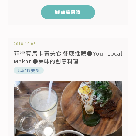
的蘇比克灣景點，號稱是全亞洲最大的水上遊樂場
「Inflatable Island」蘇比克水上樂園，佔地3400
繼續閱讀
方米，相當於8個籃球場大小，在水上樂園內，可以
體驗超巨大的泰山鞦韆，嘗試驚心動魄的擺動橋，不
僅如此，還可以和漂浮充氣動物如獨角獸、火烈鳥、
龍...等，可...
2018.10.05
菲律賓馬卡蒂美食餐廳推薦●Your Local
Makati●美味的創意料理
馬尼拉美食