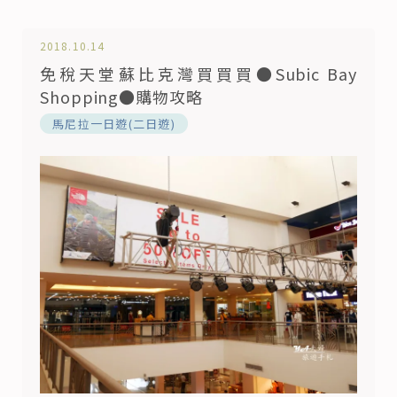
這樣的任務還真的有點困難，還好2018年5月幫海島
瘋帶潛水旅遊團到薄荷島，那...
2018.10.14
免稅天堂蘇比克灣買買買●Subic Bay
Shopping●購物攻略
馬尼拉一日遊(二日遊)