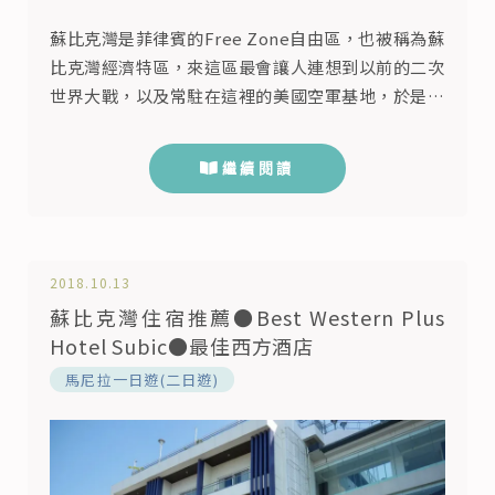
蘇比克灣是菲律賓的Free Zone自由區，也被稱為蘇
比克灣經濟特區，來這區最會讓人連想到以前的二次
世界大戰，以及常駐在這裡的美國空軍基地，於是這
裡藉由美國大兵發展出了開飛機、打高爾夫還有逛蘇
比克Outlet的文化，對！蘇比克灣是菲律賓的免稅
繼續閱讀
天堂，來到這裡直接省12%的營業增值稅，所以除了
旅遊之外，當然要規劃時間來這邊買買買！ 蘇比克
灣經濟特區的商場 在網路上找到這裡有三大免稅商
店與兩大運動品牌暢...
2018.10.13
蘇比克灣住宿推薦●Best Western Plus
Hotel Subic●最佳西方酒店
馬尼拉一日遊(二日遊)