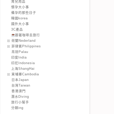
育兒用品
懷孕大小事
備孕的那些日子
韓國korea
國外大小事
3C產品
跟著咖啡去旅行
️荷蘭Nederland
️菲律賓Philippines
️帛琉Palau
印度India
印尼Indonesia
上海ShangHai
️柬埔寨Cambodia
️日本Japan
️台灣Taiwan
️香港澳門
潛水Diving
旅行小幫手
分類ing