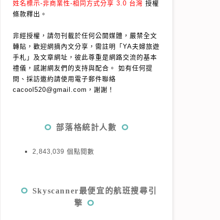
姓名標示-非商業性-相同方式分享 3.0 台灣
授權
條款釋出。
非經授權，請勿刊載於任何公開媒體，嚴禁全文
轉貼，歡迎網摘內文分享，需註明「YA夫婦旅遊
手札」及文章網址，彼此尊重是網路交流的基本
禮儀，感謝網友們的支持與配合。
如有任何提
問、採訪邀約請使用電子郵件聯絡
cacool520@gmail.com，謝謝！
部落格統計人數
2,843,039 個點閱數
Skyscanner最便宜的航班搜尋引
擎