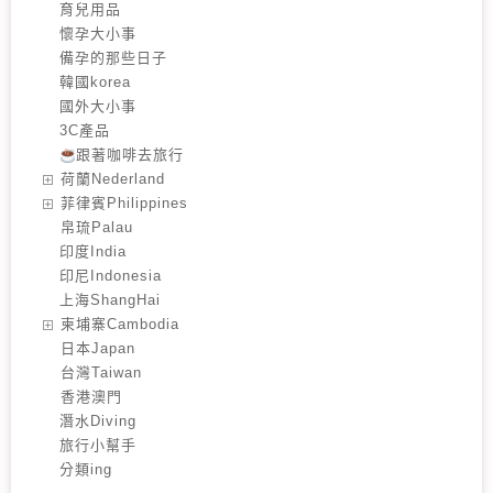
育兒用品
懷孕大小事
備孕的那些日子
韓國korea
國外大小事
3C產品
跟著咖啡去旅行
️荷蘭Nederland
️菲律賓Philippines
️帛琉Palau
印度India
印尼Indonesia
上海ShangHai
️柬埔寨Cambodia
️日本Japan
️台灣Taiwan
️香港澳門
潛水Diving
旅行小幫手
分類ing