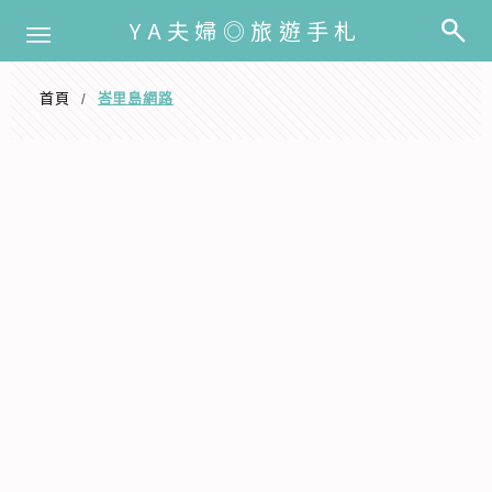
選單
YA夫婦◎旅遊手札
首頁
峇里島網路
/
峇里島網路