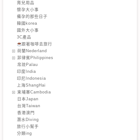
育兒用品
懷孕大小事
備孕的那些日子
韓國korea
國外大小事
3C產品
跟著咖啡去旅行
️荷蘭Nederland
️菲律賓Philippines
️帛琉Palau
印度India
印尼Indonesia
上海ShangHai
️柬埔寨Cambodia
️日本Japan
️台灣Taiwan
️香港澳門
潛水Diving
旅行小幫手
分類ing