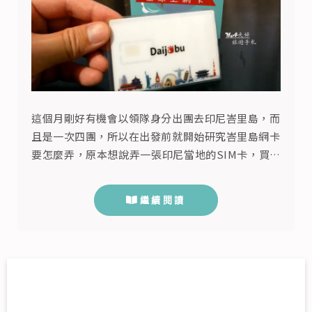
這個月剛好有機會以領隊身分出團去印尼峇里島，而
且是一次四團，所以在出發前就開始研究峇里島網卡
要怎麼弄，原本想說弄一張印尼當地的SIM卡，買個
流量然後用30天，剛好撐完四團結束。但上網爬文查
到的資料顯示，目前2019年起在當地申辦印尼網卡
繼續閱讀
需要用護照去登記，由於出團是有任務在身，不能自
己隨意離團跑去申辦，最後只好打消申辦當地網卡的
念頭。後來查了一些峇里島網卡推薦，轉而想要在台
灣先買好峇里島sim卡，到...