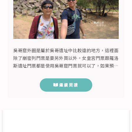
吳哥窟外圈是屬於吳哥遺址中比較遠的地方，這裡面
除了崩密列門票是要另外買以外，女皇宮門票跟羅洛
斯遺址門票都是使用吳哥窟門票就可以了，如果預定
要看巴孔寺夕陽，因為現在吳哥窟規定除了巴肯山、
變身塔外，所以寺廟都必須在17：30PM後關閉，也
繼續閱讀
就是說只剩下巴肯山、變身塔與洞里薩湖可以看夕陽
了，所以巴孔寺日落在2017年已經成為絕響。 吳哥
窟外圈Outside Tour景點 女皇宮Banteay Srei-1...