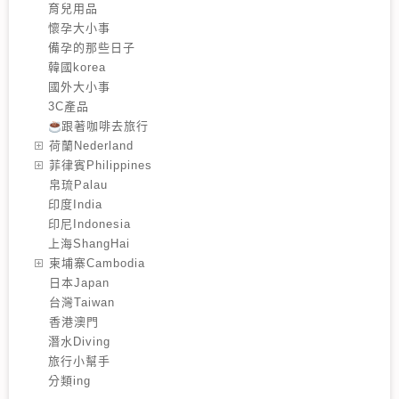
育兒用品
懷孕大小事
備孕的那些日子
韓國korea
國外大小事
3C產品
跟著咖啡去旅行
️荷蘭Nederland
️菲律賓Philippines
️帛琉Palau
印度India
印尼Indonesia
上海ShangHai
️柬埔寨Cambodia
️日本Japan
️台灣Taiwan
️香港澳門
潛水Diving
旅行小幫手
分類ing