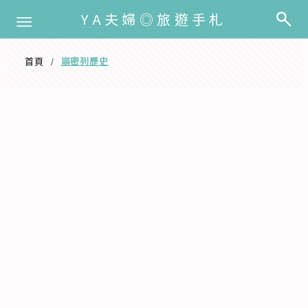
選單
YA夫婦◎旅遊手札
首頁
崩密列歷史
/
崩密列歷史