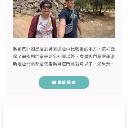
吳哥窟外圈是屬於吳哥遺址中比較遠的地方，這裡面
除了崩密列門票是要另外買以外，女皇宮門票跟羅洛
斯遺址門票都是使用吳哥窟門票就可以了，如果預定
要看巴孔寺夕陽，因為現在吳哥窟規定除了巴肯山、
變身塔外，所以寺廟都必須在17：30PM後關閉，也
繼續閱讀
就是說只剩下巴肯山、變身塔與洞里薩湖可以看夕陽
了，所以巴孔寺日落在2017年已經成為絕響。 吳哥
窟外圈Outside Tour景點 女皇宮Banteay Srei-1...