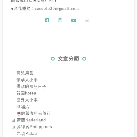
跟著我們去深度旅行吧！
●合作邀約：
cacool520@gmail.com
文章分類
育兒用品
懷孕大小事
備孕的那些日子
韓國korea
國外大小事
3C產品
跟著咖啡去旅行
️荷蘭Nederland
️菲律賓Philippines
️帛琉Palau