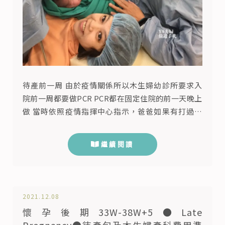
待產前一周 由於疫情關係所以木生婦幼診所要求入
院前一周都要做PCR PCR都在固定住院的前一天晚上
做 當時依照疫情指揮中心指示，爸爸如果有打過兩
劑疫苗就不用做PCR 而媽媽是一定要做PCR，一次收
費1500元 PCR報告一樣會在line通知收到 並且在當
繼續閱讀
週也要做最後一次產檢 由於我還在上班入住前最後
一次產檢 沒甚麼問題醫生告知可回可不回診 但不知
道是不是因為上班走來走去關係還是緊張 前一周會
陰有明...
2021.12.08
懷孕後期33W-38W+5●Late
Pregnancy●待產包及木生婦產科費用準