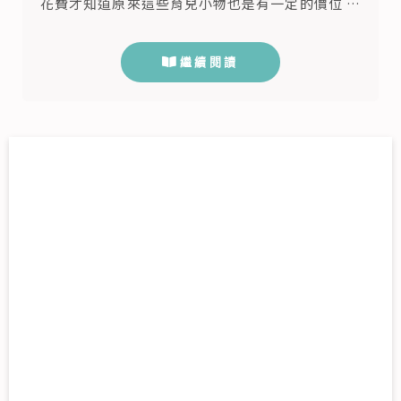
花費才知道原來這些育兒小物也是有一定的價位 因
為賣的就是小孩的成長只有一次 親朋好友給的小東
西也開始分門別類 趁天氣好就把冬天衣物先整理一
繼續閱讀
下 待產包李木生都有 但還是有個人備品需要準備一
下 小朋友要在哪裡餵奶 嬰兒床先整理好 整理這些東
西同時心裡是既期待又緊張 後期李木生回診方式 產
檢次數也採階梯式3+...