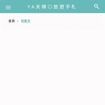
選單
YA夫婦◎旅遊手札
首頁
待產包
/
待產包