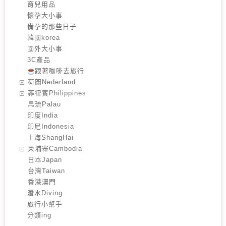
育兒用品
懷孕大小事
備孕的那些日子
韓國korea
國外大小事
3C產品
跟著咖啡去旅行
️荷蘭Nederland
️菲律賓Philippines
️帛琉Palau
印度India
印尼Indonesia
上海ShangHai
️柬埔寨Cambodia
️日本Japan
️台灣Taiwan
️香港澳門
潛水Diving
旅行小幫手
分類ing