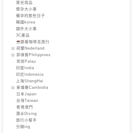
育兒用品
懷孕大小事
備孕的那些日子
韓國korea
國外大小事
3C產品
跟著咖啡去旅行
️荷蘭Nederland
️菲律賓Philippines
️帛琉Palau
印度India
印尼Indonesia
上海ShangHai
️柬埔寨Cambodia
️日本Japan
️台灣Taiwan
️香港澳門
潛水Diving
旅行小幫手
分類ing