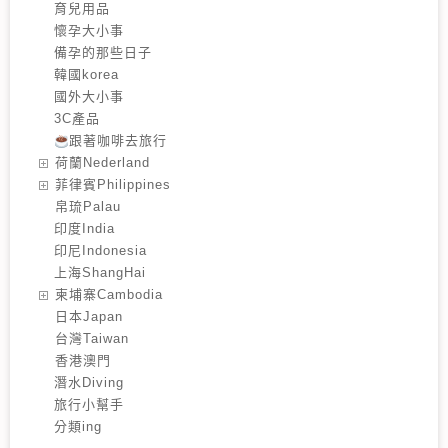
育兒用品
懷孕大小事
備孕的那些日子
韓國korea
國外大小事
3C產品
跟著咖啡去旅行
️荷蘭Nederland
️菲律賓Philippines
️帛琉Palau
印度India
印尼Indonesia
上海ShangHai
️柬埔寨Cambodia
️日本Japan
️台灣Taiwan
️香港澳門
潛水Diving
旅行小幫手
分類ing