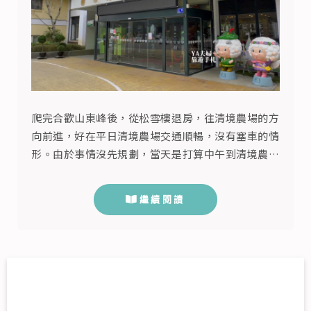
爬完合歡山東峰後，從松雪樓退房，往清境農場的方
向前進，好在平日清境農場交通順暢，沒有塞車的情
形。由於事情沒先規劃，當天是打算中午到清境農場
一日遊，原本打算看看清境農場周邊是否有特色餐
廳，但看網路評價都不好，最後聽說清境農場國民賓
繼續閱讀
館西餐廳的牛排不錯吃，牛排這種食材要弄得不美味
應該也很難，於是就計畫先去國民賓館吃飯，下午再
去個清境農場買個門票看看綿羊秀或是走天空步道，
至於晚上落腳的地方還沒找好，查了附...