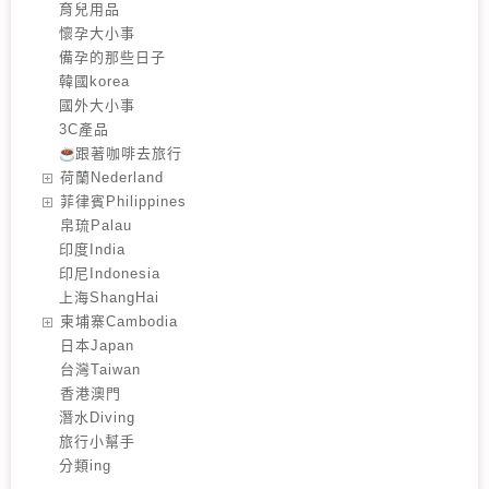
育兒用品
懷孕大小事
備孕的那些日子
韓國korea
國外大小事
3C產品
跟著咖啡去旅行
️荷蘭Nederland
️菲律賓Philippines
️帛琉Palau
印度India
印尼Indonesia
上海ShangHai
️柬埔寨Cambodia
️日本Japan
️台灣Taiwan
️香港澳門
潛水Diving
旅行小幫手
分類ing