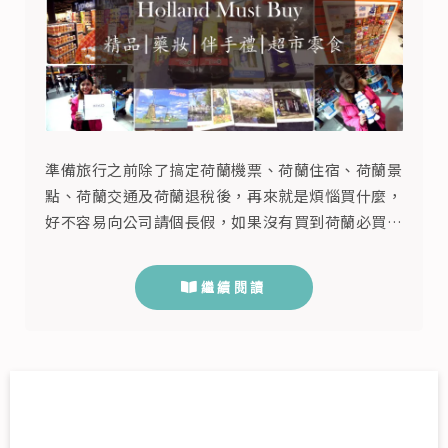
準備旅行之前除了搞定荷蘭機票、荷蘭住宿、荷蘭景
點、荷蘭交通及荷蘭退稅後，再來就是煩惱買什麼，
好不容易向公司請個長假，如果沒有買到荷蘭必買商
品或伴手禮一定會相當後悔的吧！就算是擔心當地物
價太高，買不起名包名錶，好歹買點零食給親朋好友
繼續閱讀
試試也無妨！這次我們就針對所有族群的煩惱，簡單
分為四大類來介紹此次荷蘭必買整理給大家參考，不
藏私的介紹給您可以「買買買」的好去處。 荷蘭必
買精品篇 在荷蘭想買精品您有四個...