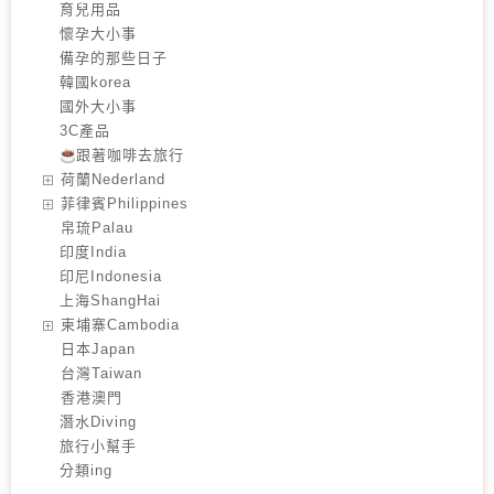
育兒用品
懷孕大小事
備孕的那些日子
韓國korea
國外大小事
3C產品
跟著咖啡去旅行
️荷蘭Nederland
️菲律賓Philippines
️帛琉Palau
印度India
印尼Indonesia
上海ShangHai
️柬埔寨Cambodia
️日本Japan
️台灣Taiwan
️香港澳門
潛水Diving
旅行小幫手
分類ing