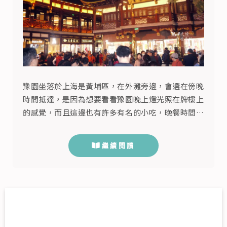
豫園坐落於上海是黃埔區，在外灘旁邊，會選在傍晚
時間抵達，是因為想要看看豫園晚上燈光照在牌樓上
的感覺，而且這邊也有許多有名的小吃，晚餐時間還
可以在這大飽口福。這裡的建築是於明朝時期1559
年建造，原本是四川布政使潘允端為了愉悅老親的私
繼續閱讀
人園林，而「愉」和「豫」意思相通，故而得名【豫
園】。此地經歷了鴉片戰爭、小刀會起義、清兵駐
紮，一直到1956年開始修復，並在1961年正式對外
開放，我們才有機會欣賞到這...