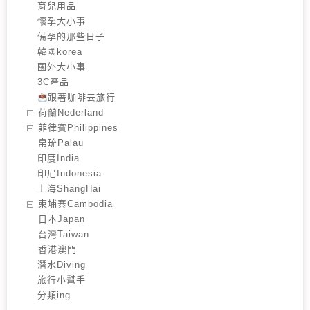
育兒用品
懷孕大小事
備孕的那些日子
韓國korea
國外大小事
3C產品
跟著咖啡去旅行
️荷蘭Nederland
️菲律賓Philippines
️帛琉Palau
印度India
印尼Indonesia
上海ShangHai
️柬埔寨Cambodia
️日本Japan
️台灣Taiwan
️香港澳門
潛水Diving
旅行小幫手
分類ing