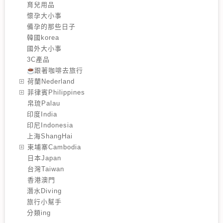
育兒用品
懷孕大小事
備孕的那些日子
韓國korea
國外大小事
3C產品
跟著咖啡去旅行
️荷蘭Nederland
️菲律賓Philippines
️帛琉Palau
印度India
印尼Indonesia
上海ShangHai
️柬埔寨Cambodia
️日本Japan
️台灣Taiwan
️香港澳門
潛水Diving
旅行小幫手
分類ing