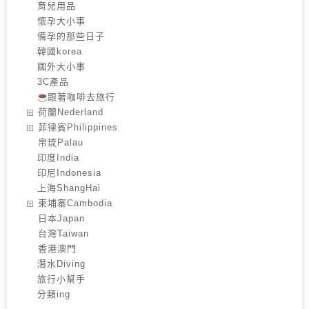
育兒用品
懷孕大小事
備孕的那些日子
韓國korea
國外大小事
3C產品
跟著咖啡去旅行
️荷蘭Nederland
️菲律賓Philippines
️帛琉Palau
印度India
印尼Indonesia
上海ShangHai
️柬埔寨Cambodia
️日本Japan
️台灣Taiwan
️香港澳門
潛水Diving
旅行小幫手
分類ing