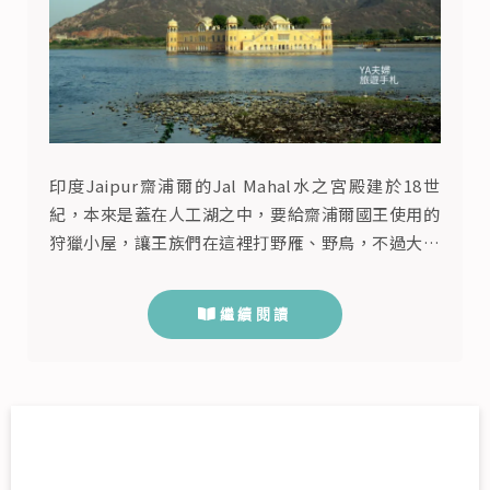
印度Jaipur齋浦爾的Jal Mahal水之宮殿建於18世
紀，本來是蓋在人工湖之中，要給齋浦爾國王使用的
狩獵小屋，讓王族們在這裡打野雁、野鳥，不過大自
然似乎另有安排，這裡是印度齋浦爾最多觀光客拍照
的遺跡之一，卻在18世紀後的兩百年內都是處於被遺
繼續閱讀
棄崩壞的狀態。幸運的是，它受到了保存與維護，如
果順利的話，按計畫進行，這幾年內可能就會出現一
座最獨特的印度水上餐廳。但為什麼如今看到這座靜
靜漂浮在水上的城...