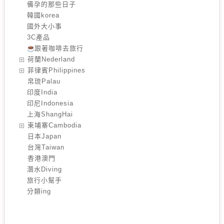
備孕的那些日子
韓國korea
國外大小事
3C產品
跟著咖啡去旅行
️荷蘭Nederland
️菲律賓Philippines
️帛琉Palau
印度India
印尼Indonesia
上海ShangHai
️柬埔寨Cambodia
️日本Japan
️台灣Taiwan
️香港澳門
潛水Diving
旅行小幫手
分類ing