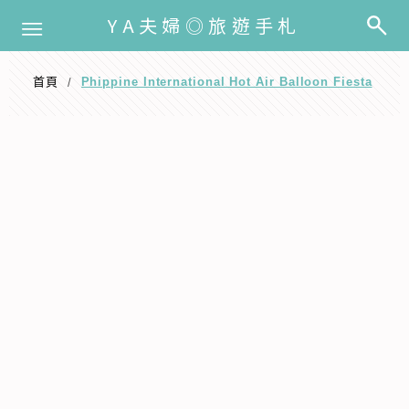
選單
YA夫婦◎旅遊手札
首頁
Phippine International Hot Air Balloon Fiesta
/
Phippine International Hot Air
Balloon Fiesta