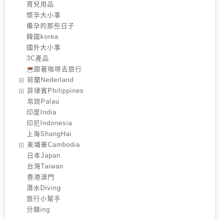
育兒用品
懷孕大小事
備孕的那些日子
韓國korea
國外大小事
3C產品
跟著咖啡去旅行
️荷蘭Nederland
️菲律賓Philippines
️帛琉Palau
印度India
印尼Indonesia
上海ShangHai
️柬埔寨Cambodia
️日本Japan
️台灣Taiwan
️香港澳門
潛水Diving
旅行小幫手
分類ing