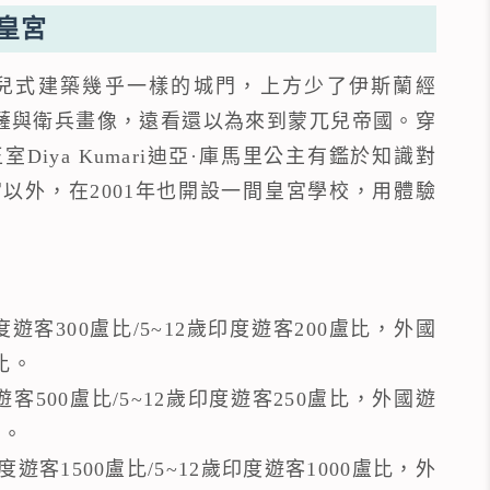
市皇宮
兒式建築幾乎一樣的城門，上方少了伊斯蘭經
迦尼薩與衛兵畫像，遠看還以為來到蒙兀兒帝國。穿
iya Kumari迪亞·庫馬里公主有鑑於知識對
以外，在2001年也開設一間皇宮學校，用體驗
印度遊客300盧比/5~12歲印度遊客200盧比，外國
盧比。
印度遊客500盧比/5~12歲印度遊客250盧比，外國遊
比。
：印度遊客1500盧比/5~12歲印度遊客1000盧比，外