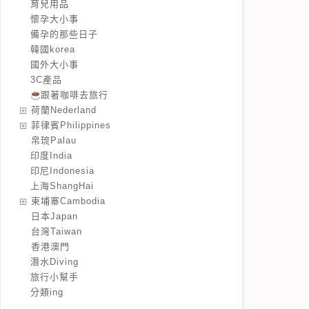
育兒用品
懷孕大小事
備孕的那些日子
韓國korea
國外大小事
3C產品
跟著咖啡去旅行
️荷蘭Nederland
️菲律賓Philippines
️帛琉Palau
印度India
印尼Indonesia
上海ShangHai
️柬埔寨Cambodia
️日本Japan
️台灣Taiwan
️香港澳門
潛水Diving
旅行小幫手
分類ing