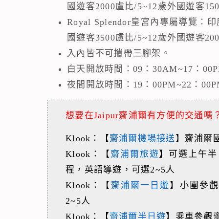
國遊客2000盧比/5~12歲外國遊客15
Royal Splendor皇宮內專屬導覽
國遊客3500盧比/5~12歲外國遊客20
入內皆不可攜帶三腳架。
白天開放時間：09：30AM~17：00
夜間開放時間：19：00PM~22：00
想要在Jaipur齋浦爾有方便的交通嗎
Klook：【
齋浦爾機場接送
】齋浦爾國
Klook：【
齋浦爾旅遊
】可選上午半
程，英語導遊，可選2~5人
Klook：【
齋浦爾一日遊
】小團參觀
2~5人
Klook：【
齋浦爾半日遊
】乘車參觀