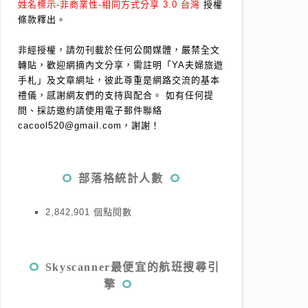
姓名標示-非商業性-相同方式分享 3.0 台灣
授權
條款釋出。
非經授權，請勿刊載於任何公開媒體，嚴禁全文
轉貼，歡迎網摘內文分享，需註明「YA夫婦旅遊
手札」及文章網址，彼此尊重是網路交流的基本
禮儀，感謝網友們的支持與配合。
如有任何提
問、採訪邀約請使用電子郵件聯絡
cacool520@gmail.com，謝謝！
部落格統計人數
2,842,901 個點閱數
Skyscanner最便宜的航班搜尋引
擎