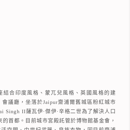
城市皇宮是一座結合印度風格、蒙兀兒風格、英國風格的建
議廳，坐落於Jaipur齋浦爾舊城區粉紅城市
ai Singh II薩瓦伊·傑伊·辛格二世為了解決人口
來的首都。目前城市宮殿託管於博物館基金會，
生活空間、中世紀武器、皇族衣物，因目前齋浦