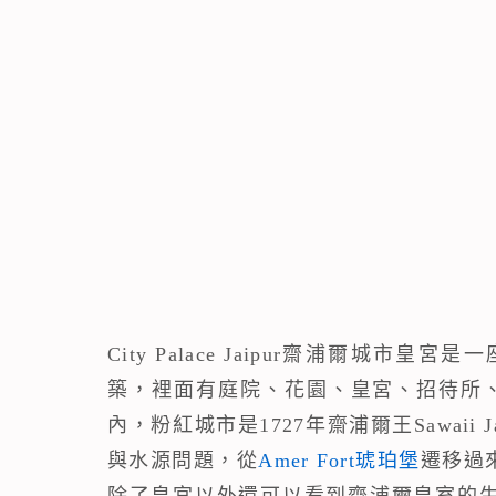
City Palace Jaipur齋浦爾
築，裡面有庭院、花園、皇宮、招待所、會
內，粉紅城市是1727年齋浦爾王Sawaii J
與水源問題，從
Amer Fort琥珀堡
遷移過
除了皇宮以外還可以看到齋浦爾皇室的