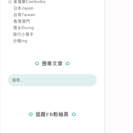
️柬埔寨Cambodia
️日本Japan
️台灣Taiwan
️香港澳門
潛水Diving
旅行小幫手
分類ing
搜尋文章
追蹤FB粉絲頁