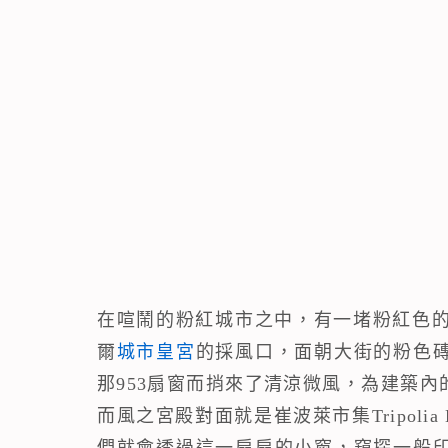
在喧鬧的粉紅城市之中，有一堵粉紅色的牌樓
爾
城市皇宮
的採風口，面朝大街的粉色
那953扇窗而捎來了清涼微風，為建築
而風之宮殿對面就是崔波萊市集Tripoli
們就會透過這一扇扇的小窗，窺探一般