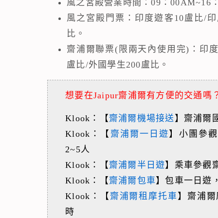
風之宮殿營業時間：09：00AM~16：
風之宮殿門票：印度遊客10盧比/印
比。
齋浦爾聯票(限兩天內使用完)：印度遊
盧比/外國學生200盧比。
想要在Jaipur齋浦爾有方便的交通嗎
Klook：【
齋浦爾機場接送
】齋浦爾國
Klook：【
齋浦爾一日遊
】小團參觀
2~5人
Klook：【
齋浦爾半日遊
】乘車參觀
Klook：【
齋浦爾包車
】包車一日遊
Klook：【
齋浦爾租摩托車
】齋浦爾
時