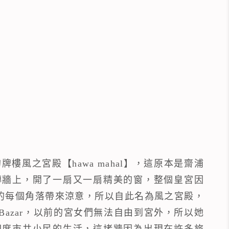
風之宮殿【hawa mahal】，這原本是齋浦
磚牆上，開了一扇又一扇精美的窗，整個皇宮因
內的每個角落帶來涼意，所以自此名為風之宮殿，
a Bazar，以前的宮女們無法自由到宮外，所以她
印度市井小民的生活，這堵牆因為出現在許多旅