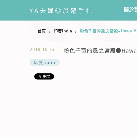
選單
YA
夫婦◎旅遊手札
關於
首頁
印度India
粉色千窗的風之宮殿●Hawa 
/
/
2019.10.15
粉色千窗的風之宮殿●Hawa
印度India