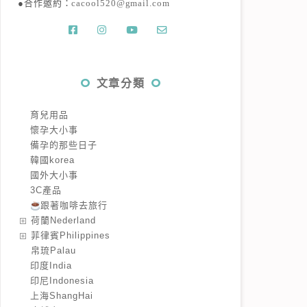
●合作邀約：
cacool520@gmail.com
文章分類
育兒用品
懷孕大小事
備孕的那些日子
韓國korea
國外大小事
3C產品
跟著咖啡去旅行
️荷蘭Nederland
️菲律賓Philippines
️帛琉Palau
印度India
印尼Indonesia
上海ShangHai