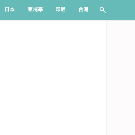
日本
️柬埔寨
印尼
台灣