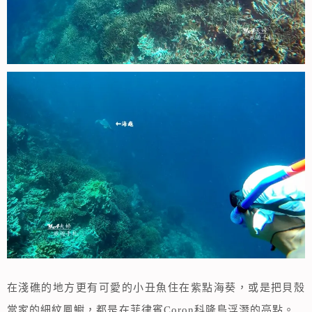
在淺礁的地方更有可愛的小丑魚住在紫點海葵，或是把貝殼
當家的細紋鳳䲁，都是在菲律賓Coron科隆島浮潛的亮點。