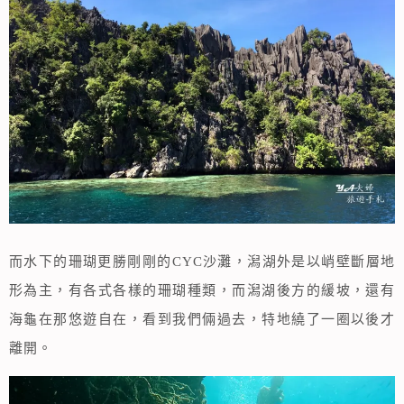
而水下的珊瑚更勝剛剛的CYC沙灘，潟湖外是以峭壁斷層地
形為主，有各式各樣的珊瑚種類，而潟湖後方的緩坡，還有
海龜在那悠遊自在，看到我們倆過去，特地繞了一圈以後才
離開。