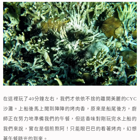
在這裡玩了40分鐘左右，我們才依依不捨的離開美麗的CYC
沙灘。上船後馬上聞到陣陣的烤肉香，原來是船尾後方，廚
師正在努力地準備我們的午餐，但這香味對剛玩完水上船的
我們來說，實在是個煎熬阿！只能眼巴巴的看著烤肉，幻想
著午餐時光的到來。