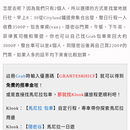
怎麼去呢？因為我們只有2個人，所以選擇的方式是找當地旅
行社，早上8：30從Cityland鐵道旁集合出發，整日行程一人
收費3500P，包含車資(van)、隱密谷門票、午餐、下午茶、
菲律賓司機和導遊。你也可以自己找Grab包車來回大約
3000P，整台車可以坐4個人，到隱密谷後再自己買2200P的
門票，如果人多的話平均下來會比較划算。
註冊
Grab
時輸入優惠碼【
GRABTESRHICF
】就可以得到
免費的搭車金
喔！
或是直接找馬尼拉包車，
那就找Klook
讓旅程更順利吧！
Klook：【
馬尼拉 包車
】自定行程，專車帶你探索馬尼拉
周邊
Klook：【
隱密谷
】馬尼拉一日遊