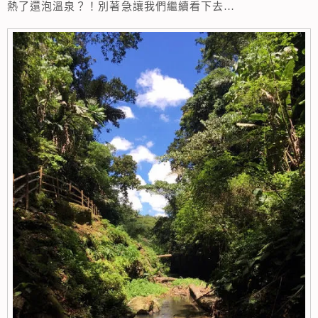
熱了還泡溫泉？！別著急讓我們繼續看下去…