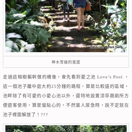
神木等級的寬度
走過這榕樹軀幹做的橋後，會先看到愛之池 Love’s Pool ，
這一個池子離中庭大約25分鐘的路程，算是比較遠的區域，
池畔除了有可愛的小愛心池以外，還特地設置涼亭跟廁所方
便遊客使用，算是蠻貼心的，不然當人尿急時，說不定就在
池子裡面解放了！???