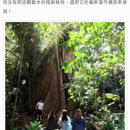
但沒有把這顆斷木的殘骸移除，還把它的軀幹當作橋梁來使
用！