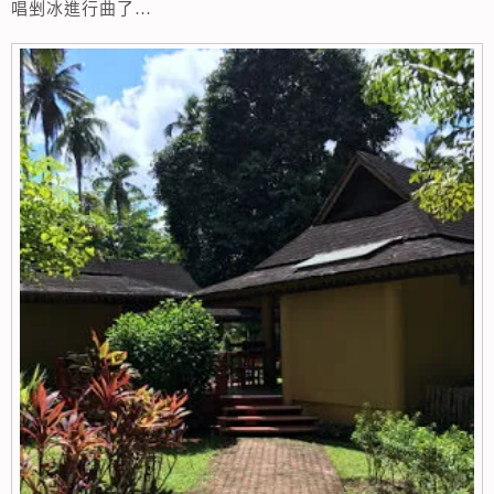
唱剉冰進行曲了…