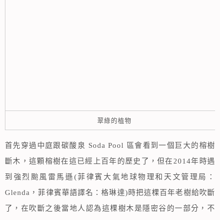
翠綠的植物
首先穿過中庭跟碳酸泉 Soda Pool 區會看到一個巨大的榕樹
斷木，這顆榕樹在這已經上百年的歷史了，但在2014年時遇
到強烈颱風雷馬遜(菲律賓大氣地球物理和天文管理局：
Glenda，菲律賓華語譯名：格琳達)時把這棵百年老樹給吹斷
了，在吹斷之後當地人認為這棵樹木是隱密谷的一部分，不