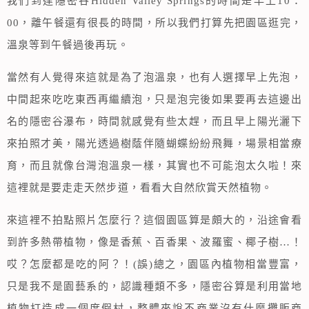
我們到達隱密谷Hidden Valley Springs的時間是早上10：
00，離午餐還有很長的時間，所以我們打算先把園區逛完，
溫泉等到午餐過後再玩。
當然有人覺得來這就是為了泡溫泉，也有人選擇早上先泡，
中間起來吃吃東西再繼續泡，只是泡完後如果要再去這邊出
名的隱密谷瀑布，時間就感覺有些太趕，而且早上陽光灑下
來拍照才美，陽光透過樹蔭伴隨蝴蝶紛紛飛舞，場景相當療
育，而且就像台灣泡溫泉一樣，其實也不可能泡太久啦！來
這裡就是要走走天然步道，看看大自然欣賞天然植物。
來這裡不拍點照片怎麼行？這個園區算是頗大的，沿途會看
到許多熱帶植物，像是香蕉、百香果、波羅蜜、椰子樹…！
哎？怎麼都是吃的阿？！(誤)總之，園區內植物相當豐富，
只是我不是園藝系的，認識種類不多，隱密谷算是利用當地
植物打造成一個度假村，整體來說不商業沒有什麼攤販商