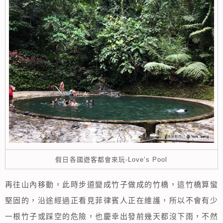
假日各國遊客都會來玩-Love’s Pool
再往山內移動，此時步道變成竹子做成的竹橋，這竹橋算蠻
堅固的，沿途經過正看見菲律賓人正在維護，所以不會有少
一根竹子或踩空的危險，也慶幸出發前幾天都沒下雨，不然