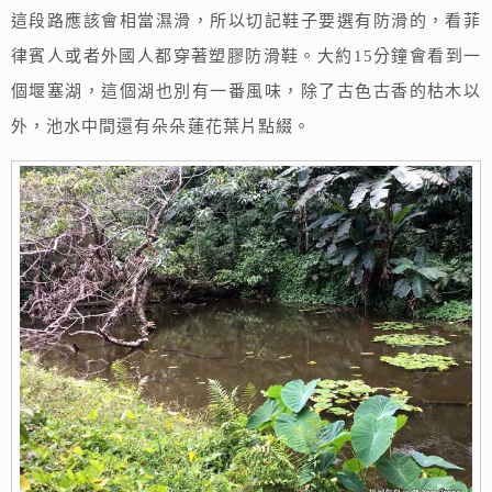
這段路應該會相當濕滑，所以切記鞋子要選有防滑的，看菲
律賓人或者外國人都穿著塑膠防滑鞋。大約15分鐘會看到一
個堰塞湖，這個湖也別有一番風味，除了古色古香的枯木以
外，池水中間還有朵朵蓮花葉片點綴。