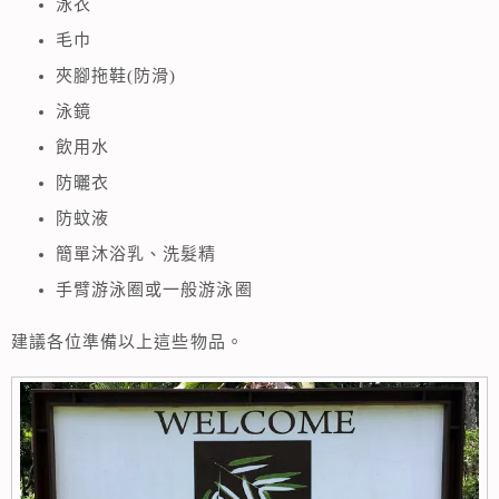
泳衣
毛巾
夾腳拖鞋(防滑)
泳鏡
飲用水
防曬衣
防蚊液
簡單沐浴乳、洗髮精
手臂游泳圈或一般游泳圈
建議各位準備以上這些物品。