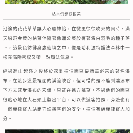
枯木倒影很優美
沿途的花花草草讓人心曠神怡，在微風徐徐吹來的同時，滿
天紛飛金黃的枯葉伴隨著像蒲公英般有著雪白羽毛的種子落
下，這景色彷彿身處仙境之中，像是哈利波特護法森林中一
樣充滿隱密感又帶一點魔法氣息。
經過翻山越嶺之後終於來到這個園區最精華必來的著名瀑
布，在這步道最裡面的溪流峽谷，但可惜的是不能到達瀑布
下方去感受瀑布的宏偉，只能在遠方眺望，不過他們的園區
很貼心地在大石頭上鑿出平台，可以供遊客拍照，旁邊也有
一個菲律賓人站崗守護遊客們的安全，這個有給菲律賓人加
分。