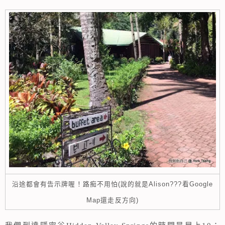
沿途都會有告示牌喔！路痴不用怕(說的就是Alison???看Google
Map還走反方向)