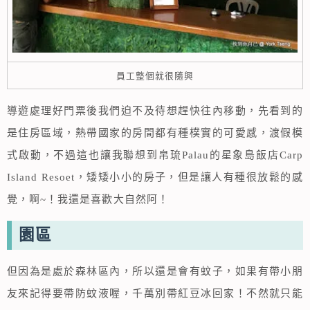
員工整個就很隨興
導遊處理好門票後我們迫不及待想趕快往內移動，先看到的
是住房區域，熱帶國家的房間都有種樸實的可愛感，渡假模
式啟動，不過這也讓我聯想到帛琉Palau的星象島飯店Carp
Island Resoet，矮矮小小的房子，但是讓人有種很放鬆的感
覺，啊~！我還是喜歡大自然阿！
園區
但因為是處於森林區內，所以還是會有蚊子，如果有帶小朋
友來記得要帶防蚊液喔，千萬別帶紅豆冰回家！不然就只能