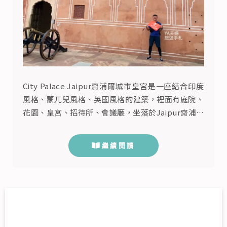
City Palace Jaipur齋浦爾城市皇宮是一座結合印度
風格、蒙兀兒風格、英國風格的建築，裡面有庭院、
花園、皇宮、招待所、會議廳，坐落於Jaipur齋浦爾
舊城區粉紅城市內，粉紅城市是1727年齋浦爾王
Sawaii Jai Singh II薩瓦伊·傑伊·辛格二世為了解
繼續閱讀
決人口與水源問題，從Amer Fort琥珀堡遷移過來的
首都。目前城市宮殿託管於博物館基金會，除了皇宮
以外還可以看到齋浦爾皇室的...