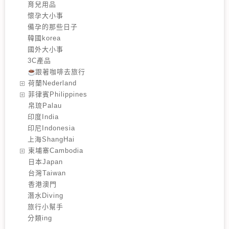
育兒用品
懷孕大小事
備孕的那些日子
韓國korea
國外大小事
3C產品
跟著咖啡去旅行
️荷蘭Nederland
️菲律賓Philippines
️帛琉Palau
印度India
印尼Indonesia
上海ShangHai
️柬埔寨Cambodia
️日本Japan
️台灣Taiwan
️香港澳門
潛水Diving
旅行小幫手
分類ing