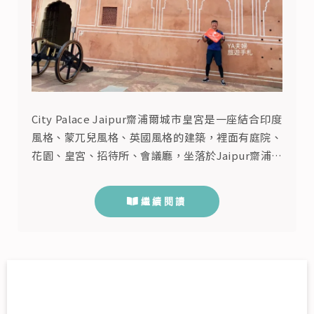
City Palace Jaipur齋浦爾城市皇宮是一座結合印度
風格、蒙兀兒風格、英國風格的建築，裡面有庭院、
花園、皇宮、招待所、會議廳，坐落於Jaipur齋浦爾
舊城區粉紅城市內，粉紅城市是1727年齋浦爾王
Sawaii Jai Singh II薩瓦伊·傑伊·辛格二世為了解
繼續閱讀
決人口與水源問題，從Amer Fort琥珀堡遷移過來的
首都。目前城市宮殿託管於博物館基金會，除了皇宮
以外還可以看到齋浦爾皇室的...