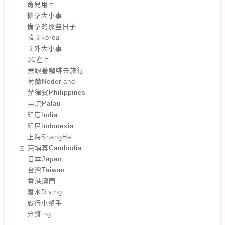
育兒用品
懷孕大小事
備孕的那些日子
韓國korea
國外大小事
3C產品
跟著咖啡去旅行
️荷蘭Nederland
️菲律賓Philippines
️帛琉Palau
印度India
印尼Indonesia
上海ShangHai
️柬埔寨Cambodia
️日本Japan
️台灣Taiwan
️香港澳門
潛水Diving
旅行小幫手
分類ing