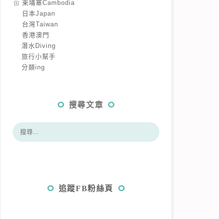
️柬埔寨Cambodia
️日本Japan
️台灣Taiwan
️香港澳門
潛水Diving
旅行小幫手
分類ing
搜尋文章
追蹤FB粉絲頁