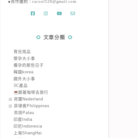
●合作邀約：
cacool520@gmail.com
文章分類
育兒用品
懷孕大小事
備孕的那些日子
韓國korea
國外大小事
3C產品
跟著咖啡去旅行
️荷蘭Nederland
️菲律賓Philippines
️帛琉Palau
印度India
印尼Indonesia
上海ShangHai