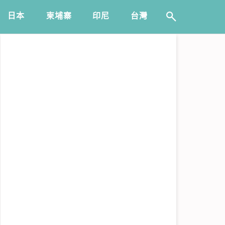
日本
️柬埔寨
印尼
台灣