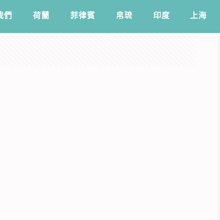
我們
️荷蘭
菲律賓
帛琉
印度
上海