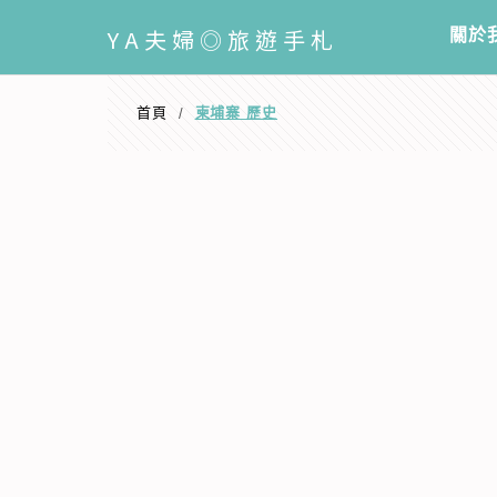
選單
YA
夫婦◎旅遊手札
關於
首頁
柬埔寨 歷史
/
柬埔寨 歷史