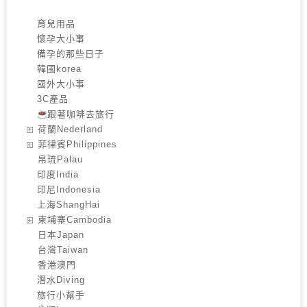
育兒用品
懷孕大小事
備孕的那些日子
韓國korea
國外大小事
3C產品
跟著咖啡去旅行
️荷蘭Nederland
️菲律賓Philippines
️帛琉Palau
印度India
印尼Indonesia
上海ShangHai
️柬埔寨Cambodia
️日本Japan
️台灣Taiwan
️香港澳門
潛水Diving
旅行小幫手