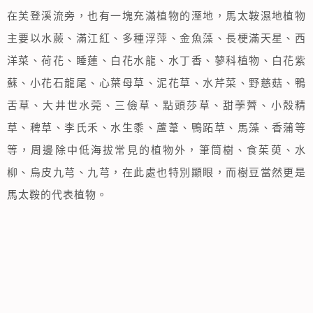
在芙登溪流旁，也有一塊充滿植物的溼地，馬太鞍濕地植物
主要以水蕨、滿江紅、多種浮萍、金魚藻、長梗滿天星、西
洋菜、荷花、睡蓮、白花水龍、水丁香、蓼科植物、白花紫
蘇、小花石龍尾、心葉母草、泥花草、水芹菜、野慈菇、鴨
舌草、大井世水莞、三儉草、點頭莎草、甜荸薺、小殼精
草、稗草、李氏禾、水生黍、蘆葦、鴨跖草、馬藻、香蒲等
等，周邊除中低海拔常見的植物外，筆筒樹、食茱萸、水
柳、烏皮九芎、九芎，在此處也特別顯眼，而樹豆當然更是
馬太鞍的代表植物。