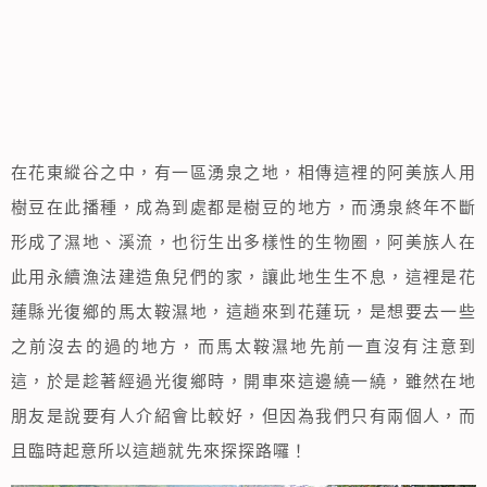
在花東縱谷之中，有一區湧泉之地，相傳這裡的阿美族人用
樹豆在此播種，成為到處都是樹豆的地方，而湧泉終年不斷
形成了濕地、溪流，也衍生出多樣性的生物圈，阿美族人在
此用永續漁法建造魚兒們的家，讓此地生生不息，這裡是花
蓮縣光復鄉的馬太鞍濕地，這趟來到花蓮玩，是想要去一些
之前沒去的過的地方，而馬太鞍濕地先前一直沒有注意到
這，於是趁著經過光復鄉時，開車來這邊繞一繞，雖然在地
朋友是說要有人介紹會比較好，但因為我們只有兩個人，而
且臨時起意所以這趟就先來探探路囉！