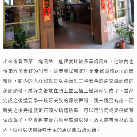
出來後看到第二塊濕地，這裡就比較多蟲鳴鳥叫，池塘內也
傳來許多青蛙的叫聲，馬芙壟咖啡館則是幸運頭飾DIY的體
驗區，館內的人介紹說是以黃綠紅三種顏色的線交織而成的
美麗頭帶，編好之後戴在頭上並且插上樹葉就完成了，當然
完成之後還要學一段阿美族的傳統舞蹈，跳一跳更有趣。而
跳完之後旁邊就是石頭火鍋體驗區，可以用竹筒或是檳榔葉
做成鍋子，然後將麥飯石燒至高溫以後，放入裝有食材的鍋
內，就可以吃到鮮味十足的原民風石頭火鍋。