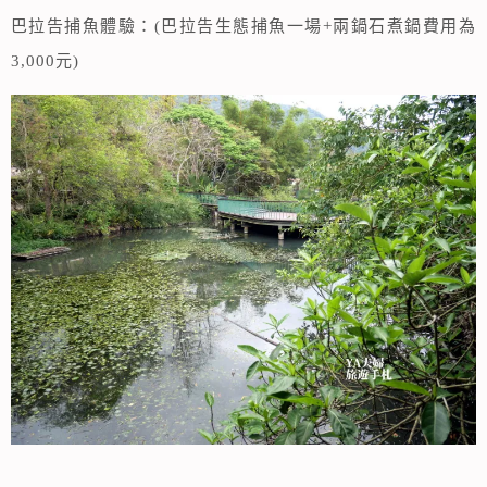
巴拉告捕魚體驗：(巴拉告生態捕魚一場+兩鍋石煮鍋費用為
3,000元)