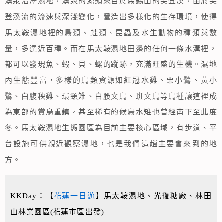
湧泉沼澤濕地，湧泉的源頭來自於馬錫山的芙登溪，由於芙
登溪流的流速與深淺變化，營造出多樣化的生存環境，使得
馬太鞍濕地裡的鳥類、蛙類、昆蟲及水生動物的種類與數
量，多達近百種。而在馬太鞍濕地田邊的任何一條水溝裡，
都可以發現魚、蝦、貝、螺的蹤跡，充滿旺盛的生機。濕地
內生態豐富，多樣的鳥類資源如紅冠水雞、栗小鷺、黃小
鷺、白腹秧雞、環頸雉、白腰文鳥、班文鳥等鳥種讓這裡成
為東部的賞鳥重鎮，甚至稀有的候鳥水雉也曾經南下至此度
冬。馬太鞍濕地生態園區為目前主要核心區域，有步道、平
台設施可供親近觀察濕地，也是我們這趟主要會來到的地
方。
KKDay：【
花蓮一日遊
】馬太鞍濕地、光復糖廠、林田
山林業園區(花蓮市區出發)