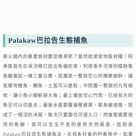
Palakaw巴拉告生態捕魚
那火鍋內的重要食材要從哪來呢？當然就是就地取材囉！阿
美族首先在溪河裡打造出魚蝦的家，利用垂手可得的植物幫
魚蝦蓋起一棟三層公寓，底層是一整排空心的檳榔樹幹，讓
底棲地鰻魚、鱔魚、土虱可以進駐；中間層一整捆的九芎樹
枝，讓小魚小蝦躲避大魚；最上層放空心竹筒，已經長大的
魚兒可以住進去；最後水面要覆蓋檳榔葉，幫魚蝦遮陽，就
成了一個活的冰箱，每次只要圍住河道入口，然後取需要使
用的魚蝦，就可以生生不息的使用天然資源，這就是
Palakaw巴拉告生態捕魚法，在母系社會的阿美族中，如果