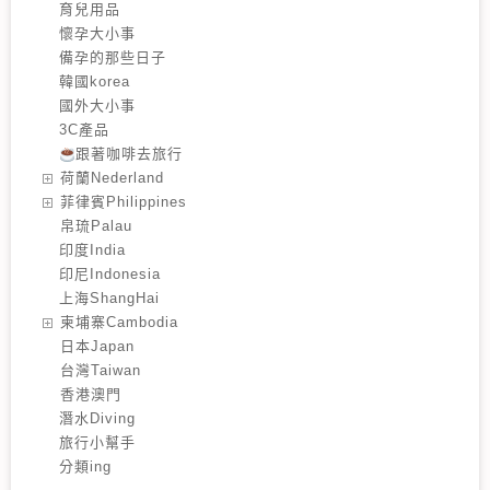
育兒用品
懷孕大小事
備孕的那些日子
韓國korea
國外大小事
3C產品
跟著咖啡去旅行
️荷蘭Nederland
️菲律賓Philippines
️帛琉Palau
印度India
印尼Indonesia
上海ShangHai
️柬埔寨Cambodia
️日本Japan
️台灣Taiwan
️香港澳門
潛水Diving
旅行小幫手
分類ing