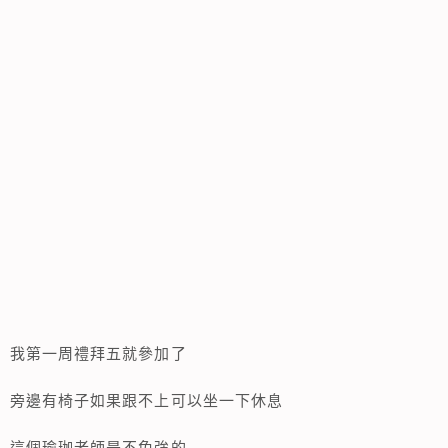
我第一周禮拜五就參加了
旁邊有椅子如果跟不上可以坐一下休息
這個瑜珈老師是不免強的