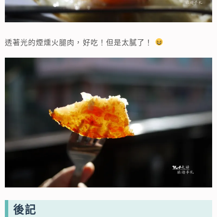
透著光的煙燻火腿肉，好吃！但是太膩了！
後記