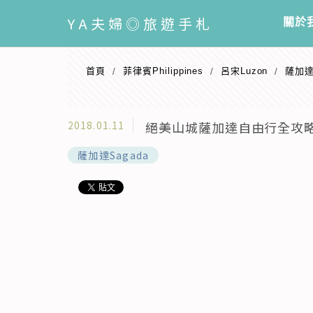
選單
YA
夫婦◎旅遊手札
關於
首頁
️菲律賓Philippines
呂宋Luzon
薩加達
/
/
/
2018.01.11
絕美山城薩加達自由行全攻略●
薩加達Sagada