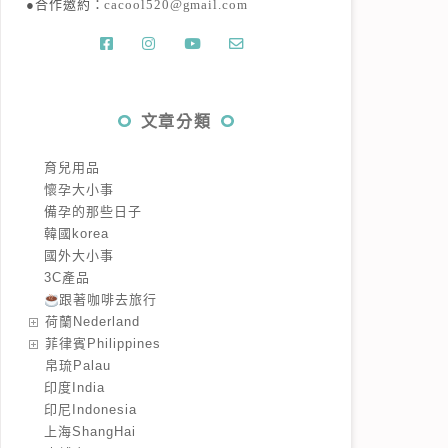
●合作邀約：
cacool520@gmail.com
文章分類
育兒用品
懷孕大小事
備孕的那些日子
韓國korea
國外大小事
3C產品
跟著咖啡去旅行
️荷蘭Nederland
️菲律賓Philippines
️帛琉Palau
印度India
印尼Indonesia
上海ShangHai