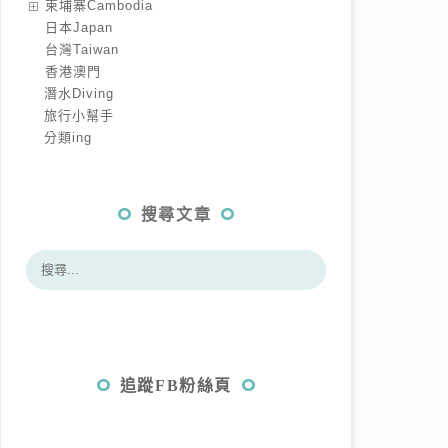
️柬埔寨Cambodia
️日本Japan
️台灣Taiwan
️香港澳門
潛水Diving
旅行小幫手
分類ing
搜尋文章
追蹤FB粉絲頁