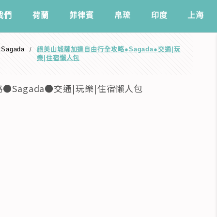
我們
️荷蘭
菲律賓
帛琉
印度
上海
Sagada
絕美山城薩加達自由行全攻略●Sagada●交通|玩
/
樂|住宿懶人包
Sagada●交通|玩樂|住宿懶人包