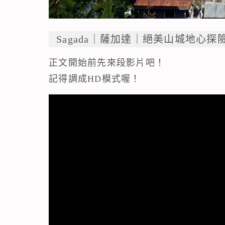
Sagada｜薩加達｜絕美山城地心探險
正文開始前先來段影片吧！
記得調成HD模式喔！