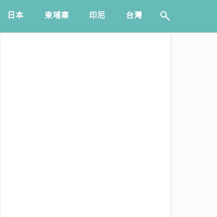
日本
️柬埔寨
印尼
台灣