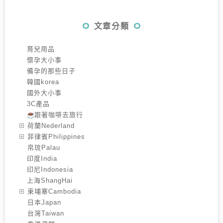
文章分類
育兒用品
懷孕大小事
備孕的那些日子
韓國korea
國外大小事
3C產品
跟著咖啡去旅行
️荷蘭Nederland
️菲律賓Philippines
️帛琉Palau
印度India
印尼Indonesia
上海ShangHai
️柬埔寨Cambodia
️日本Japan
️台灣Taiwan